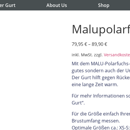
er Gurt
About Us
Shop
Malupolarf
79,95
€
–
89,90
€
inkl. MwSt.
zzgl.
Versandkost
Mit dem MALU-Polarfuchs-G
gutes sondern auch der U
Der Gurt hilft gegen Rüc
eine lange Zeit warm.
Für mehr Informationen sc
Gurt“.
Für die Größe einfach Ihr
Brustumfang messen.
Optimale Größen ca.: XS-S